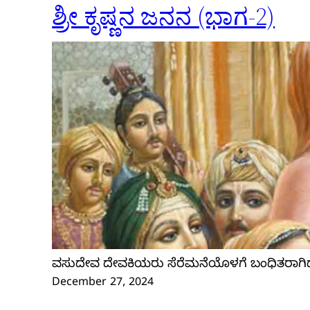
ಶ್ರೀ ಕೃಷ್ಣನ ಜನನ (ಭಾಗ-2)
ವಸುದೇವ ದೇವಕಿಯರು ಸೆರೆಮನೆಯೊಳಗೆ ಬಂಧಿತರಾಗಿದ
December 27, 2024