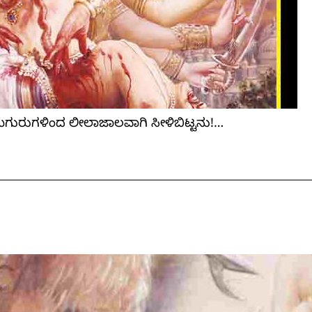
ಣ ಉಗುರುಗಳಿಂದ ಲೀಲಾಜಾಲವಾಗಿ ಸೀಳಿಬಿಟ್ಟನು!…