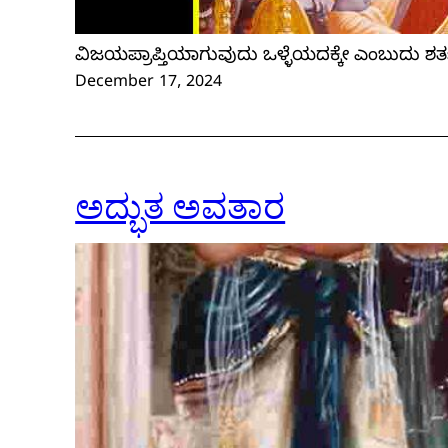
ವಿಜಯಪ್ರಾಪ್ತಿಯಾಗುವುದು ಒಳ್ಳೆಯದಕ್ಕೇ ಎಂಬುದು ಶತಃ
December 17, 2024
ಅದ್ಭುತ ಅವತಾರ