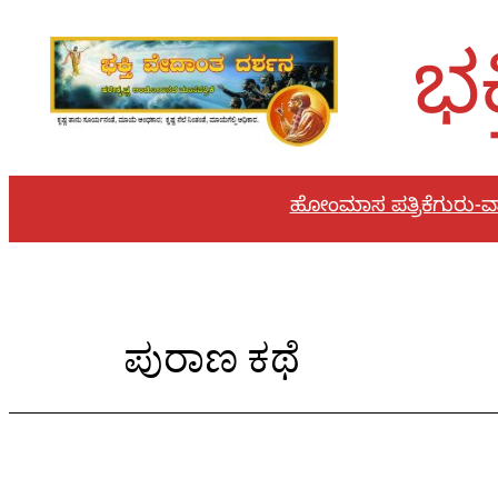
ಭಕ
ಹೋಂ
ಮಾಸ ಪತ್ರಿಕೆ
ಗುರು-ವಾ
ಪುರಾಣ ಕಥೆ