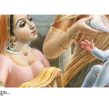
್ದರು…