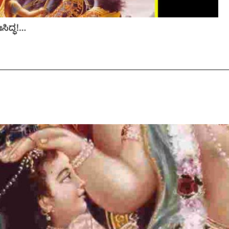
ಸಿದ್ಧ!…