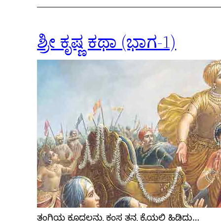
ಶ್ರೀ ಕೃಷ್ಣ ಕಥಾ (ಭಾಗ-1)
ತಂಗಿಯ ಕೂದಲನ್ನು ಕಂಸ ತನ್ನ ಕೈಯಲ್ಲಿ ಹಿಡಿದು…