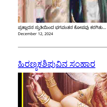
ಪ್ರಹ್ಲಾದನ ಸ್ತುತಿಯಿಂದ ಭಗವಂತನ ಕೋಪವು ಕರಗಿತು…
December 12, 2024
ಹಿರಣ್ಯಕಶಿಪುವಿನ ಸಂಹಾರ