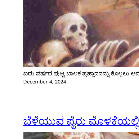
ಐದು ವರ್ಷದ ಪುಟ್ಟ ಬಾಲಕ ಪ್ರಹ್ಲಾದನನ್ನು ಕೊಲ್ಲಲು ಆ
December 4, 2024
ಬೆಳೆಯುವ ಪೈರು ಮೊಳಕೆಯಲ್ಲ