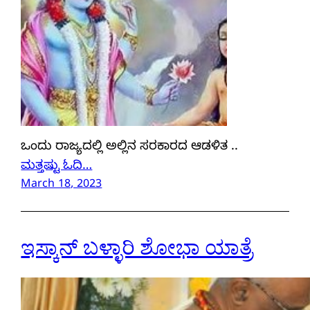
ಒಂದು ರಾಜ್ಯದಲ್ಲಿ ಅಲ್ಲಿನ ಸರಕಾರದ ಆಡಳಿತ ..
ಮತ್ತಷ್ಟು ಓದಿ…
March 18, 2023
ಇಸ್ಕಾನ್ ಬಳ್ಳಾರಿ ಶೋಭಾ ಯಾತ್ರೆ