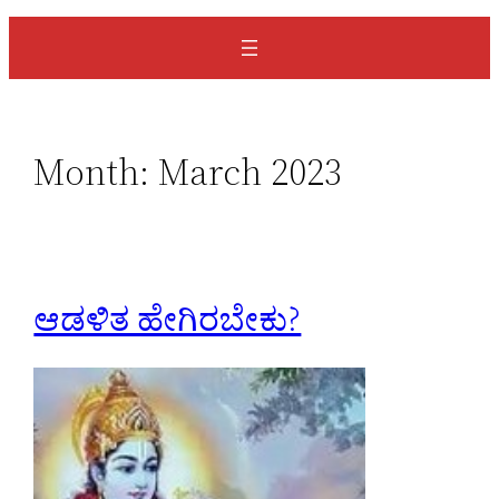
a
r
c
h
Month:
March 2023
ಆಡಳಿತ ಹೇಗಿರಬೇಕು?