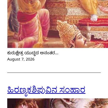
ಕುರುಕ್ಷೇತ್ರ ಯುದ್ಧದ ಅನಂತರ…
August 7, 2026
ಹಿರಣ್ಯಕಶಿಪುವಿನ ಸಂಹಾರ