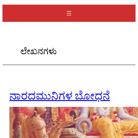
a
r
c
h
ಲೇಖನಗಳು
ನಾರದಮುನಿಗಳ ಬೋಧನೆ