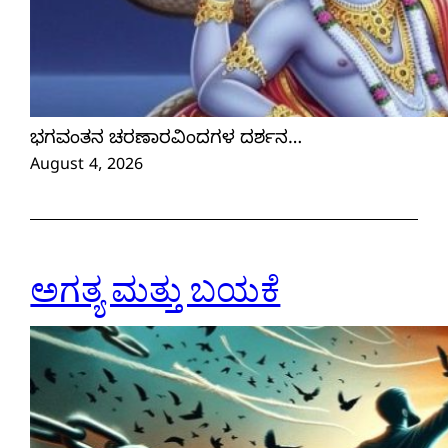
ಭಗವಂತನ ಚರಣಾರವಿಂದಗಳ ದರ್ಶನ…
August 4, 2026
ಅಗತ್ಯ ಮತ್ತು ಬಯಕೆ