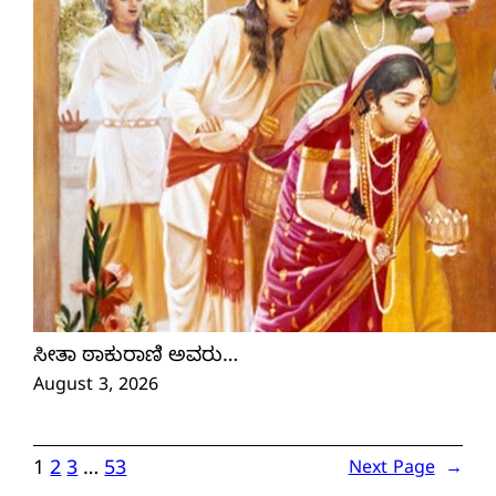
ಸೀತಾ ಠಾಕುರಾಣಿ ಅವರು…
August 3, 2026
1
2
3
…
53
Next Page
→