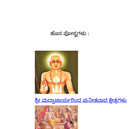
ಹೊಸ ಪೋಸ್ಟಗಳು :
ಶ್ರೀ ಮಧ್ವಾಚಾರ್ಯರಿಂದ ಪುನೀತವಾದ ಕ್ಷೇತ್ರಗಳು