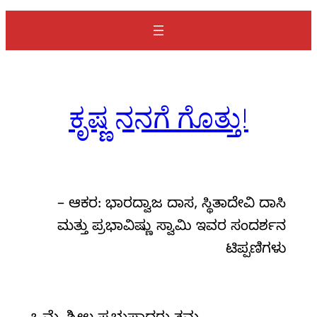
a
r
c
h
ಕೃಷ್ಣ ನನಗೆ ಗೊತ್ತು!
– ಆಕರ: ಭಾರದ್ವಾಜ ದಾಸ, ಸ್ಥಿತಾದೇವಿ ದಾಸಿ
ಮತ್ತು ಪ್ರಭಾವಿಷ್ಣು ಸ್ವಾಮಿ ಇವರ ಸಂದರ್ಶನ
ಟಿಪ್ಪಣಿಗಳು