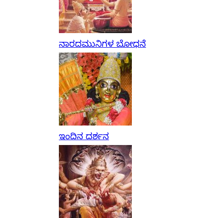
ನಾರದಮುನಿಗಳ ಬೋಧನೆ
ಇಂದಿನ ದರ್ಶನ