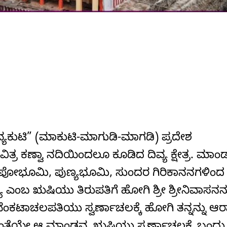
್ಯಕುಟಿ” (ಮಾಕುಟಿ-ಮಾಗುಡಿ-ಮಾಗಡಿ) ಪ್ರದೇಶ
ರ ಕಣ್ವಾ ನದಿಯಿಂದಲೂ ಕೂಡಿದ ದಿವ್ಯ ಕ್ಷೇತ್ರ. ಮಾಂಡವ್
ಭೂಮಿ, ಪುಣ್ಯಭೂಮಿ, ಸುಂದರ ಗಿರಿಕಾನನಗಳಿಂದ
ಬ ಋಷಿಯು ತಿರುಪತಿಗೆ ಹೋಗಿ ಶ್ರೀ ಶ್ರೀನಿವಾಸನನ್ನು
 ವೆಂಕಟಾಚಲಪತಿಯು ಸ್ವರ್ಣಾಚಲಕ್ಕೆ ಹೋಗಿ ತನ್ನನ್ನು ಆರ