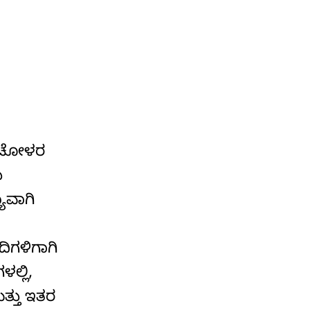
ೆ. ಚೋಳರ
ು
ಯವಾಗಿ
ದಿಗಳಿಗಾಗಿ
ಲ್ಲಿ,
ತ್ತು ಇತರ