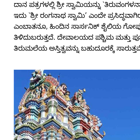
ದಾನ ಪತ್ರಗಳಲ್ಲಿ ಶ್ರೀ ಸ್ವಾಮಿಯನ್ನು `ತಿರುವಂಗಳ
ಇದು `ಶ್ರೀ ರಂಗನಾಥ ಸ್ವಾಮಿ’ ಎಂದೇ ಪ್ರಸಿದ್ಧವಾ
ಎಂಬಾತನೂ, ಹಿಂದಿನ ಸಾರ್ಸನಿಕ್‌ ಶೈಲಿಯ ಗೋಪುರವನ
ತಿಳಿದುಬರುತ್ತದೆ. ದೇವಾಲಯದ ಪಶ್ಚಿಮ ಮತ್ತು ಪ
ತಿರುಮಲೆಯ ಅಸ್ತಿತ್ವವನ್ನು ಬಹುದೂರಕ್ಕೆ ಸಾರುತ್ತವ