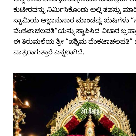
ಅಲ್ಲಿ ತಾನು ಅನುಗ್ರಹಿಸುತ್ತೇನೆಂದು ವರವಿತ್ತನ
ಕುಟೀರವನ್ನು ನಿರ್ಮಿಸಿಕೊಂಡು ಅಲ್ಲಿ ತಪಸ್ಸು ಮಾಡ
ಸ್ವಾಮಿಯ ಆಜ್ಞಾನುಸಾರ ಮಾಂಡವ್ಯ ಋಷಿಗಳು “ಸ್ವರ
ವೆಂಕಟಾಚಲಪತಿ”ಯನ್ನು ಸ್ಥಾಪಿಸಿದ ವಿಚಾರ ಬ್ರಹ
ಈ ತಿರುಮಲೆಯ ಶ್ರೀ “ಪಶ್ಚಿಮ ವೆಂಕಟಾಚಲಪತಿ” ದರ
ಪಾತ್ರರಾಗುತ್ತಾರೆ ಎನ್ನಲಾಗಿದೆ.