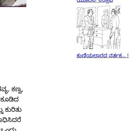
ಝೂಲನ್‌ ಉತ್ಸವ
ಕುಣಿಯಲಾರದ ನರ್ತಕ… !
ಯ, ಕಣ್ವ,
 ಕೂಡಿದ
 ಕುರಿತು
ಾಧಿಸಿದರೆ