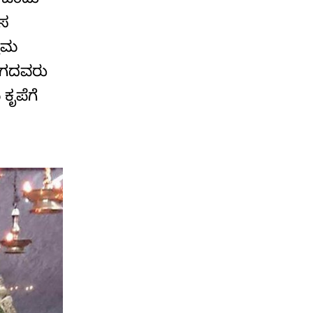
ು ಒಂದು
ಾಸ
ಚಿಮ
ಲಾಗದವರು
ಕೃಪೆಗೆ