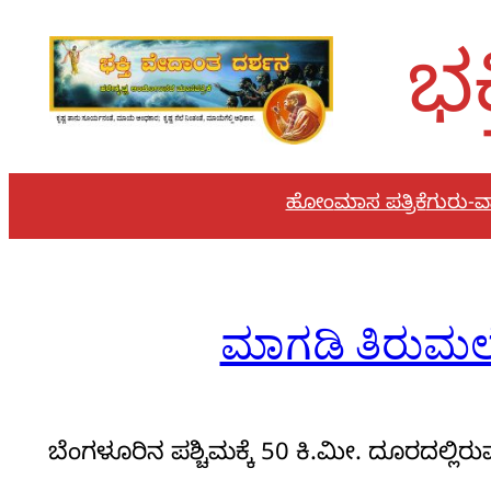
Skip
to
ಭಕ
content
ಹೋಂ
ಮಾಸ ಪತ್ರಿಕೆ
ಗುರು-ವಾ
ಮಾಗಡಿ ತಿರುಮಲೆ ಶ
ಬೆಂಗಳೂರಿನ ಪಶ್ಚಿಮಕ್ಕೆ 50 ಕಿ.ಮೀ. ದೂರದಲ್ಲಿರ