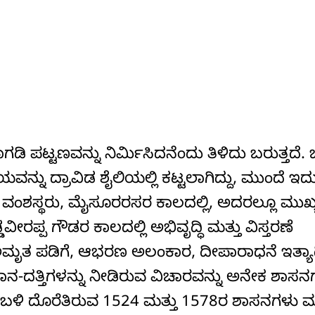
 ಪಟ್ಟಣವನ್ನು ನಿರ್ಮಿಸಿದನೆಂದು ತಿಳಿದು ಬರುತ್ತದ
್ನು ದ್ರಾವಿಡ ಶೈಲಿಯಲ್ಲಿ ಕಟ್ಟಲಾಗಿದ್ದು, ಮುಂದೆ ಇದ
ಶಸ್ಥರು, ಮೈಸೂರರಸರ ಕಾಲದಲ್ಲಿ, ಅದರಲ್ಲೂ ಮುಖ್
ಪ್ಪ ಗೌಡರ ಕಾಲದಲ್ಲಿ ಅಭಿವೃದ್ಧಿ ಮತ್ತು ವಿಸ್ತರಣೆ
ಜೆ, ಅಮೃತ ಪಡಿಗೆ, ಆಭರಣ ಅಲಂಕಾರ, ದೀಪಾರಾಧನೆ ಇತ್ಯಾ
ಾನ-ದತ್ತಿಗಳನ್ನು ನೀಡಿರುವ ವಿಚಾರವನ್ನು ಅನೇಕ ಶಾಸನಗಳ
ಳಿ ದೊರೆತಿರುವ 1524 ಮತ್ತು 1578ರ ಶಾಸನಗಳು ಮ