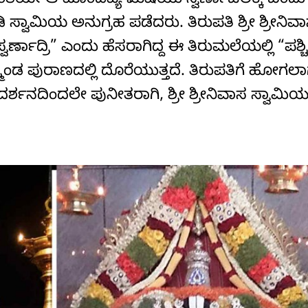
ು. ಅಂತೆಯೇ ಆ ಮಾಂಡವ್ಯ ಋಷಿಯು ಸ್ವರ್ಣಾಚಲಕ್ಕೆ ಬಂದ
ಿ ಸ್ವಾಮಿಯ ಅನುಗ್ರಹ ಪಡೆದರು. ತಿರುಪತಿ ಶ್ರೀ ಶ್ರೀನಿವ
್ಣಾದ್ರಿ” ಎಂದು ಹೆಸರಾಗಿದ್ದ ಈ ತಿರುಮಲೆಯಲ್ಲಿ “ಪಶ್
್ಮಾಂಡ ಪುರಾಣದಲ್ಲಿ ದೊರೆಯುತ್ತದೆ. ತಿರುಪತಿಗೆ ಹೋಗ
್ಶನದಿಂದಲೇ ಪುನೀತರಾಗಿ, ಶ್ರೀ ಶ್ರೀನಿವಾಸ ಸ್ವಾಮಿಯ 