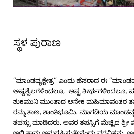
ಸ್ಥಳ ಪುರಾಣ
“ಮಾಂಡವ್ಯಕ್ಷೇತ್ರ” ಎಂದು ಹೆಸರಾದ ಈ “ಮಾಂಡವ
ಅಷ್ಟಶೈಲಗಳಿಂದಲೂ, ಅಷ್ಟ ತೀರ್ಥಗಳಿಂದಲೂ, ಪವಿತ್
ಶುಕಮುನಿ ಮುಂತಾದ ಅನೇಕ ಮಹಿಮಾವಂತರ ತಪೋ
ರಮ್ಯತಾಣ, ಶಾಂತಿಭೂಮಿ. ಮಾಗಡಿಯ ಮಾಂಡವ್ಯ ಎಂ
ತಪಸ್ಸು ಮಾಡಿದರು. ಅವರ ತಪಸ್ಸಿಗೆ ಮೆಚ್ಚಿದ ಶ್ರೀ