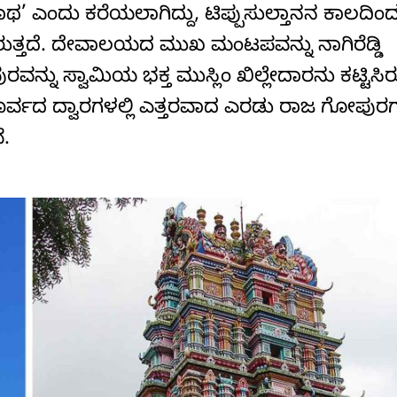
ನಾಥ’ ಎಂದು ಕರೆಯಲಾಗಿದ್ದು, ಟಿಪ್ಪುಸುಲ್ತಾನನ ಕಾಲದಿಂ
ಗಿರುತ್ತದೆ. ದೇವಾಲಯದ ಮುಖ ಮಂಟಪವನ್ನು ನಾಗಿರೆಡ್ಡಿ
್ನು ಸ್ವಾಮಿಯ ಭಕ್ತ ಮುಸ್ಲಿಂ ಖಿಲ್ಲೇದಾರನು ಕಟ್ಟಿಸಿರು
ೂರ್ವದ ದ್ವಾರಗಳಲ್ಲಿ ಎತ್ತರವಾದ ಎರಡು ರಾಜ ಗೋಪುರಗಳ
ೆ.