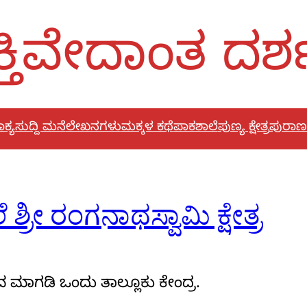
್ತಿವೇದಾಂತ ದರ
ಕ್ಯ
ಸುದ್ದಿ ಮನೆ
ಲೇಖನಗಳು
ಮಕ್ಕಳ ಕಥೆ
ಪಾಕಶಾಲೆ
ಪುಣ್ಯ ಕ್ಷೇತ್ರ
ಪುರಾಣ
್ರೀ ರಂಗನಾಥಸ್ವಾಮಿ ಕ್ಷೇತ್ರ
ುವ ಮಾಗಡಿ ಒಂದು ತಾಲ್ಲೂಕು ಕೇಂದ್ರ.