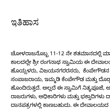
ಇತಿಹಾಸ
ಚೋಳರಾಜನೊಬ್ಬ 11-12 ನೇ ಶತಮಾನದಲ್ಲಿ ಮಾಗಡಿ
ಕಾಲದಲ್ಲೇ ಶ್ರೀ ರಂಗನಾಥ ಸ್ವಾಮಿಯ ಈ ದೇವಾಲಯವನ
ಹೊಯ್ಸಳರು, ವಿಜಯನಗರರಸರು, ಕೆಂಪೇಗೌಡನ ವಂ
ಸಂಪಾಜರಾಯ, ಇಮ್ಮಡಿ ಕೆಂಪೇಗೌಡ ಮತ್ತು ದೊಡ್ಡವೀರ
ಹೊಂದಿರುತ್ತದೆ. ಅಲ್ಲದೆ ಈ ಸ್ವಾಮಿಗೆ ನಿತ್ಯಪೂ
ರಾಜರುಗಳು, ಅಧಿಕಾರಿಗಳು ಮತ್ತು ಭಕ್ತಾದಿಗಳು ದ
ದಾನಪತ್ರಗಳಲ್ಲಿ ಕಾಣಬಹುದು. ಈ ದೇವಾಲಯದ ಬ