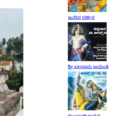
ಇಂದಿನ ದರ್ಶನ
ಶ್ರೀ ಬಲರಾಮ ಜಯಂತಿ