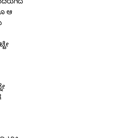
ದಿರುಗಿದ
ದೂ ಆ
ು
್ಟೇ
ನೇ
ೆ