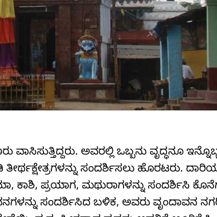
ರು ವಾಸಿಸುತ್ತಿದ್ದರು. ಅವರಲ್ಲಿ ಒಬ್ಬನು ವೃದ್ಧನೂ ಇನ್ನೊಬ
ತೀರ್ಥಕ್ಷೇತ್ರಗಳನ್ನು ಸಂದರ್ಶಿಸಲು ಹೊರಟರು. ದಾರಿಯು
 ಕಾಶಿ, ಪ್ರಯಾಗ, ಮಥುರಾಗಳನ್ನು ಸಂದರ್ಶಿಸಿ ಕೊನೆಗ
ನಗಳನ್ನು ಸಂದರ್ಶಿಸಿದ ಬಳಿಕ, ಅವರು ವೃಂದಾವನ ನಗರಿ