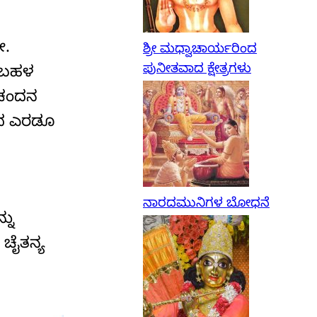
ೀ.
ಶ್ರೀ ಮಧ್ವಾಚಾರ್ಯರಿಂದ
ಪುನೀತವಾದ ಕ್ಷೇತ್ರಗಳು
ು ಬಹಳ
 ಚಂದನ
ಲಯದ ಎರಡೂ
ನಾರದಮುನಿಗಳ ಬೋಧನೆ
ನು
 ಚೈತನ್ಯ