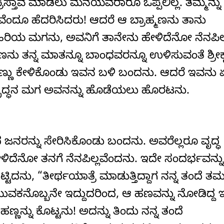
್ತಾವ ಮಾಡಲು ಮನೆಯವರಾರೂ ಒಪ್ಪಲಿಲ್ಲ. ತಮ್ಮನ್ನು ಧಿ
ವೆಂದೂ ಹೆದರಿಸಿದರು! ಆದರೆ ಆ ಬ್ರಾಹ್ಮಣನು ತಾನು
ಹಿರಿಯ ಮಗನು, ಅವನಿಗೆ ತಾನೇನು ಹೇಳಿದೆನೋ ನೆನಪಿಲ್
ು ತನ್ನ ಮಾತನ್ನೂ ಬಾಂಧವರನ್ನೂ ಉಳಿಸುವಂತೆ ಶ್ರೀಕೃಷ
ಣ್ಣು ಕೇಳಿಕೊಂಡು ಇವನ ಬಳಿ ಬಂದನು. ಆದರೆ ಇವನು
, ವೃದ್ಧನ ಮಗ ಅವನನ್ನು ಹೊಡೆಯಲು ಹೊರಟನು.
ರನ್ನು ಸೇರಿಸಿಕೊಂಡು ಬಂದನು. ಅವರೆಲ್ಲರೂ ವೃದ್ಧ
ೇಳಿದೆನೋ ತನಗೆ ನೆನಪಿಲ್ಲವೆಂದನು. ಇದೇ ಸಂದರ್ಭವನ್ನು
, “ತೀರ್ಥಯಾತ್ರೆ ಮಾಡುತ್ತಿದ್ದಾಗ ನನ್ನ ತಂದೆ ತಮ್
ುವಕನೊಬ್ಬನೇ ಇದ್ದುದರಿಂದ, ಆ ಹಣವನ್ನು ನೋಡಿದ್ದ 
ಣ್ಣನ್ನು ಕೊಟ್ಟನು! ಅದನ್ನು ತಿಂದು ನನ್ನ ತಂದೆ