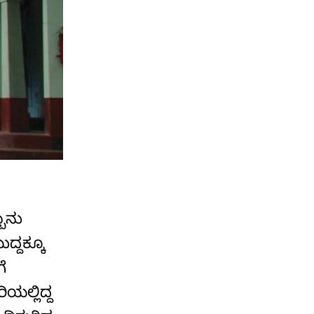
್ಬನು
ದ್ದಕ್ಕೂ
ೆ
ಯಲ್ಲಿದ್ದ