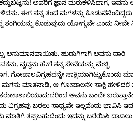
್ದುಬಿಟ್ಟನು! ಅವರಿಗೆ ಜ್ಞಾನ ಮರುಕಳಿಸಿದಾಗ, ಇವನು 
ಳಿದನು. ಈಗ ನನ್ನ ತಂದೆ ಮಗಳನ್ನು ಕೊಡುವೆನೆಂದಿದ್ದರ
ೆ ನನ್ನ ತಂಗಿಯನ್ನು ಕೊಡುವುದು ಯೋಗ್ಯವೇ ಎಂದು ನೀವೇ ನಿ
ವಲ್ಪ ಅನುಮಾನವಾಯಿತು. ಹುಡುಗಿಗಾಗಿ ಅವನು ದಾರಿ
ು, ವೃದ್ಧನು ಹೇಗೆ ತನ್ನ ಸೇವೆಯನ್ನು ಮೆಚ್ಚಿ
ಗ, ಗೋಪಾಲವಿಗ್ರಹವನ್ನೇ ಸಾಕ್ಷಿಯಾಗಿಟ್ಟುಕೊಂಡು ಮ
ಮಣನ ಮಗನು ಮಾತನಾಡಿ, ಆ ಗೋಪಾಲನೇ ಸಾಕ್ಷಿ ಹೇಳಿದರೆ ತ
ಹಳ ಕರುಣಾಶಾಲಿಯಾದುದರಿಂದ ಅವನು ಬಂದೇ ಬರುತ್ತಾನೆ
 ವಿಗ್ರಹವು ಬರಲು ಸಾಧ್ಯವೇ ಇಲ್ಲವೆಂದು ಭಾವಿಸಿ ಇದ
 ಮಾತಿಗೆ ತಪ್ಪಬಹುದೆಂದು ಇದನ್ನು ಬರೆಯಿಸಿ ದಾಖಲು