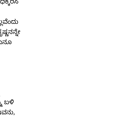
ಕ್ಕರಿಸಿ
ಲವೆಂದು
್ಣನನ್ನೇ
 ಏನೂ
ಮ ಬಳಿ
ಇವನು,