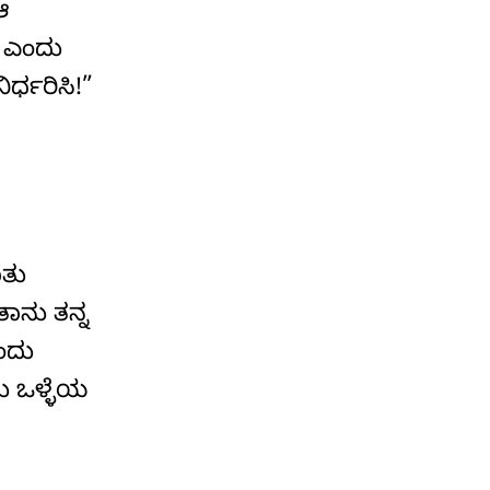
ಆ
ು ಎಂದು
ರ್ಧರಿಸಿ!”
ಾತು
ಾನು ತನ್ನ
ಂದು
ು ಒಳ್ಳೆಯ