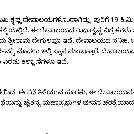
 ಕೃಷ್ಣ ದೇವಾಲಯಗಳೊಂದಾಗಿದ್ದು, ಪುರಿಗೆ 19 ಕಿ.ಮ
ಂದು ಹಳ್ಳಿಯಲ್ಲಿದೆ. ಈ ದೇವಾಲಯದ ರಾಧಾಕೃಷ್ಣ ವಿಗ್ರಹಗಳ
ಂದು ಶ್ರೀರಾಮ ದೇಗುಲವೂ ಇದೆ. ದೇವಾಲಯದ ಸನಿಹ,
ಶನಕ್ಕೆ ಮೊದಲು ಇಲ್ಲಿ ಸ್ನಾನ ಮಾಡುತ್ತಾರೆ. ದೇವಾ
ಬ ಎರಡು ಕಲ್ಯಾಣಿಗಳೂ ಇವೆ.
ೆಯಿದೆ. ಈ ಕಥೆ ತಿಳಿಯುವ ಹೊರತು, ಈ ದೇವಾಲಯವನ್
 ಕಥೆಯನ್ನು ಚೈತನ್ಯ ಮಹಾಪ್ರಭುಗಳ ಜೀವನ ಚರಿತ್ರೆಯಾದ