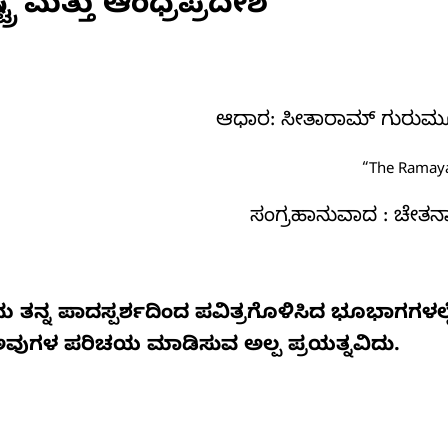
ರ ಮತ್ತು ಆಂಧ್ರಪ್ರದೇಶ
ಆಧಾರ: ಸೀತಾರಾಮ್ ಗುರುಮ
“The Ramay
ಸಂಗ್ರಹಾನುವಾದ : ಚೇತನಾ 
ಾಮ
ತನ್ನ
ಪಾದಸ್ಪರ್ಶದಿಂದ
ಪವಿತ್ರಗೊಳಿಸಿದ
ಭೂಭಾಗಗಳಲ್ಲೆ
ಅವುಗಳ
ಪರಿಚಯ
ಮಾಡಿಸುವ
ಅಲ್ಪ
ಪ್ರಯತ್ನವಿದು.