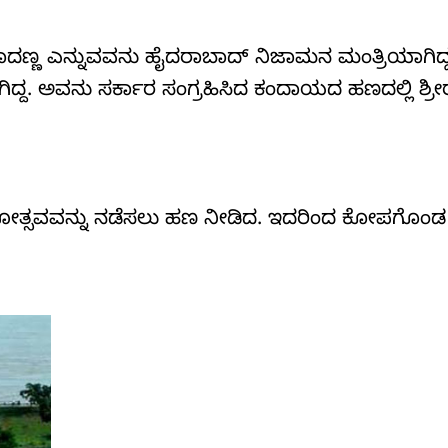
ಮಾದಣ್ಣ ಎನ್ನುವವನು ಹೈದರಾಬಾದ್‌ ನಿಜಾಮನ ಮಂತ್ರಿಯಾಗಿದ್
ದ್ದ. ಅವನು ಸರ್ಕಾರ ಸಂಗ್ರಹಿಸಿದ ಕಂದಾಯದ ಹಣದಲ್ಲಿ ಶ್ರ
ಾಮೋತ್ಸವವನ್ನು ನಡೆಸಲು ಹಣ ನೀಡಿದ. ಇದರಿಂದ ಕೋಪಗೊಂ