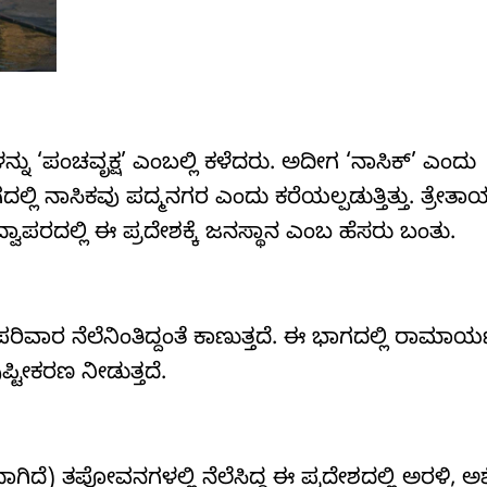
ನು ‘ಪಂಚವೃಕ್ಷ’ ಎಂಬಲ್ಲಿ ಕಳೆದರು. ಅದೀಗ ‘ನಾಸಿಕ್’ ಎಂದು
ುಗದಲ್ಲಿ ನಾಸಿಕವು ಪದ್ಮನಗರ ಎಂದು ಕರೆಯಲ್ಪಡುತ್ತಿತ್ತು. ತ್ರೇತಾ
ವಾಪರದಲ್ಲಿ ಈ ಪ್ರದೇಶಕ್ಕೆ ಜನಸ್ಥಾನ ಎಂಬ ಹೆಸರು ಬಂತು.
ವಾರ ನೆಲೆನಿಂತಿದ್ದಂತೆ ಕಾಣುತ್ತದೆ. ಈ ಭಾಗದಲ್ಲಿ ರಾಮಾ
್ಟೀಕರಣ ನೀಡುತ್ತದೆ.
ಾಗಿದೆ) ತಪೋವನಗಳಲ್ಲಿ ನೆಲೆಸಿದ್ದ ಈ ಪ್ರದೇಶದಲ್ಲಿ ಅರಳಿ, 