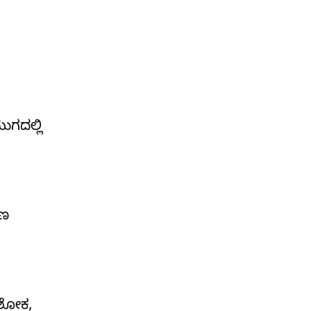
ಯುಗದಲ್ಲಿ
ಯಣ
ಅಶೋಕ,