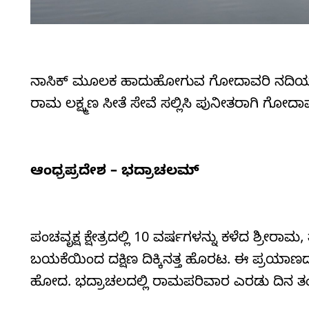
ನಾಸಿಕ್‌ ಮೂಲಕ ಹಾದುಹೋಗುವ ಗೋದಾವರಿ ನದಿಯಲ್ಲಿ ಮ
ರಾಮ ಲಕ್ಷ್ಮಣ ಸೀತೆ ಸೇವೆ ಸಲ್ಲಿಸಿ ಪುನೀತರಾಗಿ ಗೋದಾ
ಆಂಧ್ರಪ್ರದೇಶ – ಭದ್ರಾಚಲಮ್
ಪಂಚವೃಕ್ಷ ಕ್ಷೇತ್ರದಲ್ಲಿ 10 ವರ್ಷಗಳನ್ನು ಕಳೆದ ಶ್ರೀರಾ
ಬಯಕೆಯಿಂದ ದಕ್ಷಿಣ ದಿಕ್ಕಿನತ್ತ ಹೊರಟ. ಈ ಪ್ರಯಾ
ಹೋದ. ಭದ್ರಾಚಲದಲ್ಲಿ ರಾಮಪರಿವಾರ ಎರಡು ದಿನ ತಂಗಿ