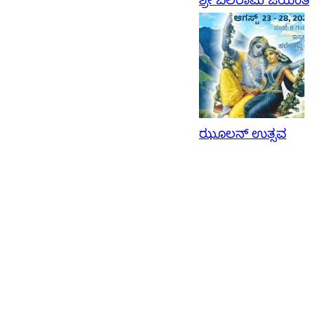
ಶ್ರೀ ಬಲರಾಮ ಜಯಂತಿ
ಝೂಲನ್‌ ಉತ್ಸವ