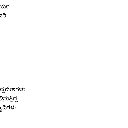
ತೆಯರ
ವರಿ
ು
ಿ ಪ್ರದೇಶಗಳು
ುತ್ತಿದ್ದ
ಾದಿಗಳು