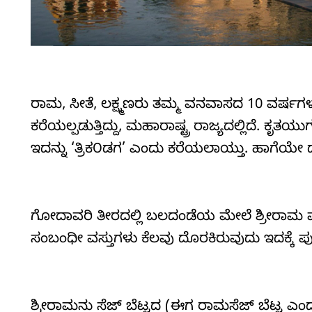
ರಾಮ, ಸೀತೆ, ಲಕ್ಷ್ಮಣರು ತಮ್ಮ ವನವಾಸದ 10 ವರ್ಷಗಳನ್
ಕರೆಯಲ್ಪಡುತ್ತಿದ್ದು, ಮಹಾರಾಷ್ಟ್ರ ರಾಜ್ಯದಲ್ಲಿದೆ. ಕೃತಯ
ಇದನ್ನು ‘ತ್ರಿಕ೦ಡಗ’ ಎಂದು ಕರೆಯಲಾಯ್ತು. ಹಾಗೆಯೇ ದ್
ಗೋದಾವರಿ ತೀರದಲ್ಲಿ ಬಲದಂಡೆಯ ಮೇಲೆ ಶ್ರೀರಾಮ ಪರಿ
ಸಂಬಂಧೀ ವಸ್ತುಗಳು ಕೆಲವು ದೊರಕಿರುವುದು ಇದಕ್ಕೆ ಪುಪ
ಶ್ರೀರಾಮನು ಸೆಜ್ ಬೆಟ್ಟದ (ಈಗ ರಾಮಸೆಜ್ ಬೆಟ್ಟ ಎಂದ