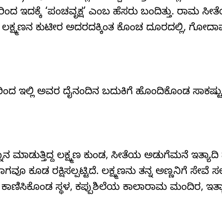
ಿಂದ ಇದಕ್ಕೆ ‘ಪಂಚವೃಕ್ಷ’ ಎಂಬ ಹೆಸರು ಬಂದಿತ್ತು. ರಾಮ ಸೀ
್ತು. ಲಕ್ಷ್ಮಣನ ಕುಟೀರ ಅದರದಕ್ಕಿಂತ ಕೊಂಚ ದೂರದಲ್ಲಿ, ಗೋದಾ
ರಿಂದ ಇಲ್ಲಿ ಅವರ ದೈನಂದಿನ ಬದುಕಿಗೆ ಹೊಂದಿಕೊಂಡ ಸಾಕಷ್ಟ
್ನಾನ ಮಾಡುತ್ತಿದ್ದ ಲಕ್ಷ್ಮಣ ಕುಂಡ, ಸೀತೆಯ ಅಡುಗೆಮನೆ ಇತ್ಯಾದ
ಕೂಡ ರಕ್ಷಿಸಲ್ಪಟ್ಟಿದೆ. ಲಕ್ಷ್ಮಣನು ತನ್ನ ಅಣ್ಣನಿಗೆ ಸೇವೆ ಸಲ್ಲಿಸ
ಕಾಣಿಸಿಕೊಂಡ ಸ್ಥಳ, ಕಪ್ಪುಶಿಲೆಯ ಕಾಲಾರಾಮ ಮಂದಿರ, ಇತ್ಯ