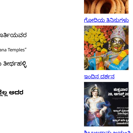
ಗೋಧಿಯ ತಿನಿಸುಗಳು
ೂರ್ತಿಯವರ
ana Temples”
ತೀರ್ಥಹಳ್ಳಿ
ಇಂದಿನ ದರ್ಶನ
ಲ್ಲ
ಅದರ