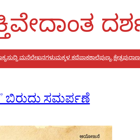
್ತಿವೇದಾಂತ ದರ
ಕ್ಯ
ಸುದ್ದಿ ಮನೆ
ಲೇಖನಗಳು
ಮಕ್ಕಳ ಕಥೆ
ಪಾಕಶಾಲೆ
ಪುಣ್ಯ ಕ್ಷೇತ್ರ
ಪುರಾಣ
ು” ಬಿರುದು ಸಮರ್ಪಣೆ