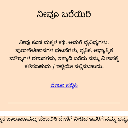
ನೀವೂ ಬರೆಯಿರಿ
ನೀವು ಕೂಡ ಮಕ್ಕಳ ಕಥೆ, ಅಡುಗೆ ವೈವಿಧ್ಯಗಳು,
ಪುರಾಣೇತಿಹಾಸಗಳ ಘಟನೆಗಳು, ನೈತಿಕ, ಆಧ್ಯಾತ್ಮಿಕ
ಮೌಲ್ಯಗಳ ಲೇಖನಗಳು, ಇತ್ಯಾದಿ ಬರೆದು ನಮ್ಮ ವಿಳಾಸಕ್ಕೆ
ಕಳಿಸಬಹುದು / ಇಲ್ಲಿಯೇ ಸಲ್ಲಿಸಬಹುದು.
ಲೇಖನ ಸಲ್ಲಿಸಿ
್ಮಿಕ ಜಾಲತಾಣವನ್ನು ಬೆಂಬಲಿಸಿ ದೇಣಿಗೆ ನೀಡಿದ ಇವರಿಗೆ ನಮ್ಮ ಧನ್