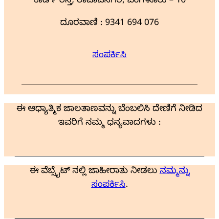
ಕಾರ್ಡ್ ರಸ್ತೆ, ರಾಜಾಜಿನಗರ, ಬೆಂಗಳೂರು – 10
ದೂರವಾಣಿ : 9341 694 076
ಸಂಪರ್ಕಿಸಿ
ಈ ಆಧ್ಯಾತ್ಮಿಕ ಜಾಲತಾಣವನ್ನು ಬೆಂಬಲಿಸಿ ದೇಣಿಗೆ ನೀಡಿದ
ಇವರಿಗೆ ನಮ್ಮ ಧನ್ಯವಾದಗಳು :
ಈ ವೆಬ್ಸೈಟ್ ನಲ್ಲಿ ಜಾಹೀರಾತು ನೀಡಲು
ನಮ್ಮನ್ನು
ಸಂಪರ್ಕಿಸಿ
.