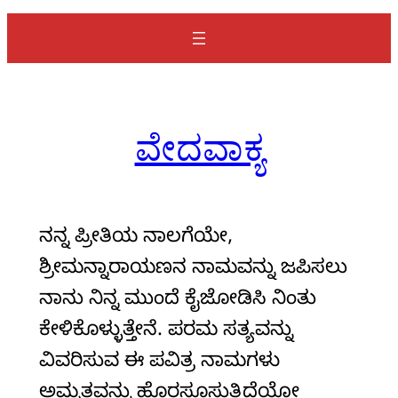
a
r
c
h
ವೇದವಾಕ್ಯ
ನನ್ನ ಪ್ರೀತಿಯ ನಾಲಗೆಯೇ,
ಶ್ರೀಮನ್ನಾರಾಯಣನ ನಾಮವನ್ನು ಜಪಿಸಲು
ನಾನು ನಿನ್ನ ಮುಂದೆ ಕೈಜೋಡಿಸಿ ನಿಂತು
ಕೇಳಿಕೊಳ್ಳುತ್ತೇನೆ. ಪರಮ ಸತ್ಯವನ್ನು
ವಿವರಿಸುವ ಈ ಪವಿತ್ರ ನಾಮಗಳು
ಅಮೃತವನ್ನು ಹೊರಸೂಸುತ್ತಿದೆಯೋ