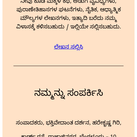
ನೀವು ಕೂಡ ಮಕ್ಕಳ ಕಥೆ, ಅಡುಗೆ ವೈವಿಧ್ಯಗಳು,
ಪುರಾಣೇತಿಹಾಸಗಳ ಘಟನೆಗಳು, ನೈತಿಕ, ಆಧ್ಯಾತ್ಮಿಕ
ಮೌಲ್ಯಗಳ ಲೇಖನಗಳು, ಇತ್ಯಾದಿ ಬರೆದು ನಮ್ಮ
ವಿಳಾಸಕ್ಕೆ ಕಳಿಸಬಹುದು / ಇಲ್ಲಿಯೇ ಸಲ್ಲಿಸಬಹುದು.
ಲೇಖನ ಸಲ್ಲಿಸಿ
ನಮ್ಮನ್ನು ಸಂಪರ್ಕಿಸಿ
ಸಂಪಾದಕರು, ಭಕ್ತಿವೇದಾಂತ ದರ್ಶನ, ಹರೇಕೃಷ್ಣ ಗಿರಿ,