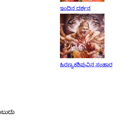
ಇಂದಿನ ದರ್ಶನ
ಹಿರಣ್ಯಕಶಿಪುವಿನ ಸಂಹಾರ
ಎಂಬುದು