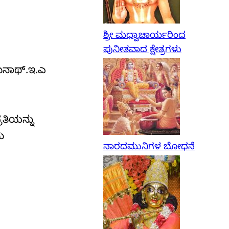
ಶ್ರೀ ಮಧ್ವಾಚಾರ್ಯರಿಂದ
ಪುನೀತವಾದ ಕ್ಷೇತ್ರಗಳು
ನಾಥ್‌.ಇ.ಎ
ರತಿಯನ್ನು
ು
ನಾರದಮುನಿಗಳ ಬೋಧನೆ