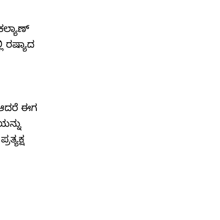
ಲ್ಯಾಣ್‌
ಿ ರಷ್ಯಾದ
. ಆದರೆ ಈಗ
ಯನ್ನು
ತ್ಯಕ್ಷ