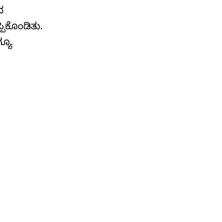
ದ
ಿಕೊಂಡಿತು.
್ಯೂ