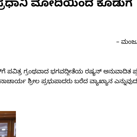
ಪ್ರಧಾನಿ ಮೋದಿಯಿಂದ ಕೊಡುಗೆ
– ಮಂಜು
್‌ಗೆ ಪವಿತ್ರ ಗ್ರಂಥವಾದ ಭಗವದ್ಗೀತೆಯ ರಷ್ಯನ್ ಅನುವಾದಿತ ಪ್
ಪನಾಚಾರ್ಯ ಶ್ರೀಲ ಪ್ರಭುಪಾದರು ಬರೆದ ವ್ಯಾಖ್ಯಾನ ಎನ್ನುವುದ