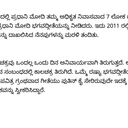
ದರ್ಭದಲ್ಲಿ ಪ್ರಧಾನಿ ಮೋದಿ ತಮ್ಮ ಅಧಿಕೃತ ನಿವಾಸವಾದ 7 ಲೋಕ ಕ
ರಧಾನಿ ಮೋದಿ ಭಗವದ್ಗೀತೆಯನ್ನು ನೀಡಿದರು. ಇದು 2011 ರಲ್ಲ
್ನು ದಾಖಲಿಸಿದ ನೆನಪುಗಳನ್ನು ಮರಳಿ ತಂದಿತು.
ಲಚಕ್ರವು ಒಂದಲ್ಲ ಒಂದು ದಿನ ಅನಿವಾರ್ಯವಾಗಿ ತಿರುಗುತ್ತದೆ
ಂಬಂಧದಲ್ಲಿ ಕಾಲಚಕ್ರ ತಿರುಗಿದೆ. ಒಮ್ಮೆ ರಷ್ಯಾ ಭಗವದ್ಗೀತೆ
್ರ ಗ್ರಂಥವಾದ ಗೀತೆಯು ಪುತಿನ್‌ ಕೈ ಸೇರಿರುವುದೇ ಇದಕ್ಕೆ ಪ್ರ
್ನು ಸ್ವೀಕರಿಸಿದ್ದಾರೆ.