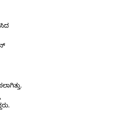
ಸಿದ
್‌
ಾಗಿತ್ತು.
ೆ
ದರು.