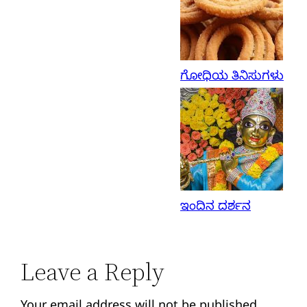
ಗೋಧಿಯ ತಿನಿಸುಗಳು
ಇಂದಿನ ದರ್ಶನ
Leave a Reply