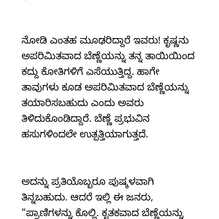
ನೋಡಿ ಎಂತಹ ಮೂಢರಿದ್ದಾರೆ ಇವರು! ಕೃಷ್ಣನು
ಅಪರಿಮಿತವಾದ ಬೆಣ್ಣೆಯನ್ನು ತನ್ನ ತಾಯಿಯಿಂದ
ಕದ್ದು ಕೋತಿಗಳಿಗೆ ಎಸೆಯುತ್ತಿದ್ದ. ಹಾಗೇ
ತಾವುಗಳು ಕೂಡ ಅಪರಿಮಿತವಾದ ಬೆಣ್ಣೆಯನ್ನು
ತಯಾರಿಸಬಹುದು ಎಂದು ಅವರು
ತಿಳಿದುಕೊಂಡಿದ್ದಾರೆ. ಬೆಣ್ಣೆ ಪ್ರಭುವಿನ
ಹಸುಗಳಿಂದಲೇ ಉತ್ಪತ್ತಿಯಾಗುತ್ತದೆ.
ಅದನ್ನು ಪ್ರತಿಯೊಬ್ಬರೂ ಪುಷ್ಕಳವಾಗಿ
ತಿನ್ನಬಹುದು. ಆದರೆ ಇಲ್ಲಿ ಈ ಜನರು,
“ಪ್ರಾಣಿಗಳನ್ನು ಕೊಲ್ಲಿ. ಕೃತಕವಾದ ಬೆಣ್ಣೆಯನ್ನು