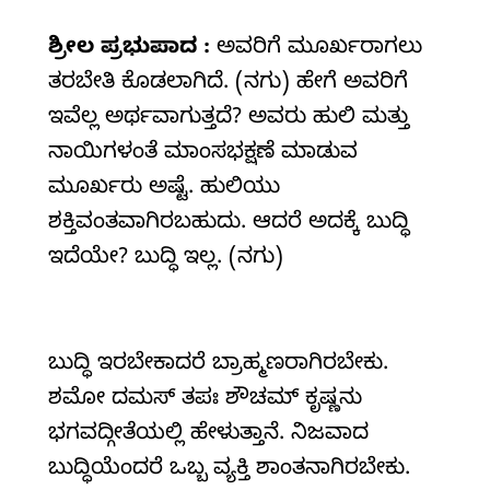
ಶ್ರೀಲ
ಪ್ರಭುಪಾದ :
ಅವರಿಗೆ ಮೂರ್ಖರಾಗಲು
ತರಬೇತಿ ಕೊಡಲಾಗಿದೆ. (ನಗು) ಹೇಗೆ ಅವರಿಗೆ
ಇವೆಲ್ಲ ಅರ್ಥವಾಗುತ್ತದೆ? ಅವರು ಹುಲಿ ಮತ್ತು
ನಾಯಿಗಳಂತೆ ಮಾಂಸಭಕ್ಷಣೆ ಮಾಡುವ
ಮೂರ್ಖರು ಅಷ್ಟೆ. ಹುಲಿಯು
ಶಕ್ತಿವಂತವಾಗಿರಬಹುದು. ಆದರೆ ಅದಕ್ಕೆ ಬುದ್ಧಿ
ಇದೆಯೇ? ಬುದ್ಧಿ ಇಲ್ಲ. (ನಗು)
ಬುದ್ಧಿ ಇರಬೇಕಾದರೆ ಬ್ರಾಹ್ಮಣರಾಗಿರಬೇಕು.
ಶಮೋ ದಮಸ್ ತಪಃ ಶೌಚಮ್ ಕೃಷ್ಣನು
ಭಗವದ್ಗೀತೆಯಲ್ಲಿ ಹೇಳುತ್ತಾನೆ. ನಿಜವಾದ
ಬುದ್ಧಿಯೆಂದರೆ ಒಬ್ಬ ವ್ಯಕ್ತಿ ಶಾಂತನಾಗಿರಬೇಕು.