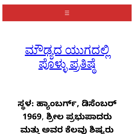
a
r
c
h
ಮೌಢ್ಯದ ಯುಗದಲ್ಲಿ
ಪೊಳ್ಳು ಪ್ರತಿಷ್ಠೆ
ಸ್ಥಳ: ಹ್ಯಾಂಬರ್ಗ್, ಡಿಸೆಂಬರ್
1969
,
ಶ್ರೀಲ ಪ್ರಭುಪಾದರು
ಮತ್ತು ಅವರ ಕೆಲವು ಶಿಷ್ಯರು