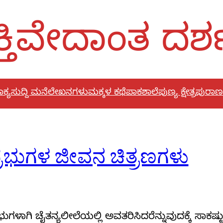
್ತಿವೇದಾಂತ ದರ
ಕ್ಯ
ಸುದ್ದಿ ಮನೆ
ಲೇಖನಗಳು
ಮಕ್ಕಳ ಕಥೆ
ಪಾಕಶಾಲೆ
ಪುಣ್ಯ ಕ್ಷೇತ್ರ
ಪುರಾಣ
 ಪ್ರಭುಗಳ ಜೀವನ ಚಿತ್ರಣಗಳು
ಾಗಿ ಚೈತನ್ಯಲೀಲೆಯಲ್ಲಿ ಅವತರಿಸಿದರೆನ್ನುವುದಕ್ಕೆ ಸಾಕಷ್ಟ