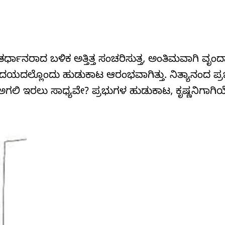
ರ್ಧಾನರಾದ ಬಳಿಕ ಅತ್ತಿತ್ತ ಸಂಚರಿಸುತ್ತ, ಅಂತಿಮವಾಗಿ ವೃಂದಾ
ಹೃದಯದಲ್ಲೊಂದು ಹುಡುಕಾಟ ಆರಂಭವಾಗಿತ್ತು. ನಿತ್ಯಾನಂದ ಪ್
ಅಗಲಿ ಇರಲು ಸಾಧ್ಯವೇ? ಪ್ರಭುಗಳ ಹುಡುಕಾಟ, ಕೃಷ್ಣನಿಗಾಗಿಯೇ