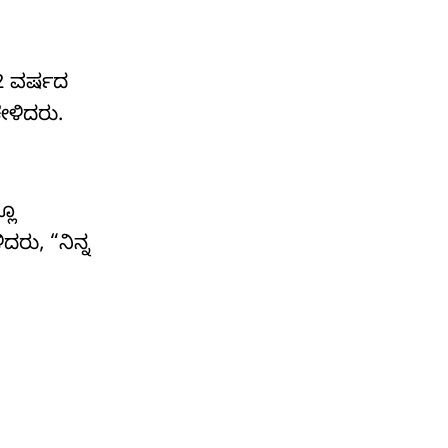
2 ವರ್ಷದ
ೇಳಿದರು.
ಲೂ
ದರು, “ನಿನ್ನ