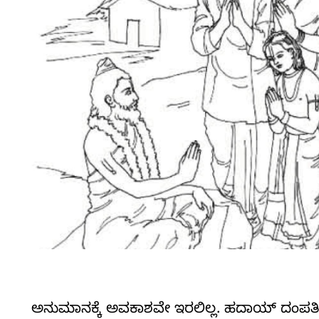
ಅನುಮಾನಕ್ಕೆ ಅವಕಾಶವೇ ಇರಲಿಲ್ಲ. ಹದಾಯ್ ದಂಪತಿಗಳು 