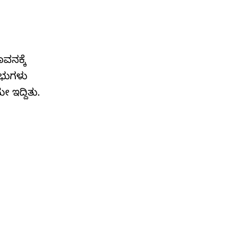
ವನಕ್ಕೆ
ರಭುಗಳು
 ಇದ್ದಿತು.