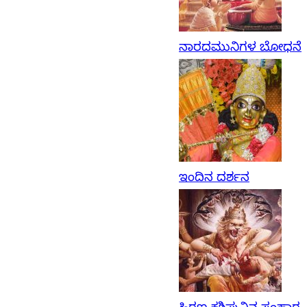
ನಾರದಮುನಿಗಳ ಬೋಧನೆ
ಇಂದಿನ ದರ್ಶನ