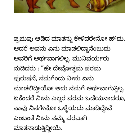
ಪ್ರಭುವು ಆಡಿದ ಮಾತನ್ನು ಕೇಳಿದರೇನೋ ಹೌದು.
ಆದರೆ ಅವನು ಏನು ಮಾಡಲಿದ್ದಾನೆಂಬುದು
ಅವರಿಗೆ ಅರ್ಥವಾಗಲಿಲ್ಲ. ಮುನಿವರ್ಯರು
ನುಡಿದರು : ”ಹೇ ದೇವೋತ್ತಮ ಪರಮ
ಪುರುಷನೆ, ನಮಗೆಂದು ನೀನು ಏನು
ಮಾಡಲಿದ್ದೀಯೋ ಅದು ನಮಗೆ ಅರ್ಥವಾಗುತ್ತಿಲ್ಲ.
ಏಕೆಂದರೆ ನೀನು ಎಲ್ಲರ ಪರಮ ಒಡೆಯನಾದರೂ,
ನಾವು ನಿನಗೇನೋ ಒಳ್ಳೆಯದು ಮಾಡಿದ್ದೇವೆ
ಎಂಬಂತೆ ನೀನು ನಮ್ಮ ಪರವಾಗಿ
ಮಾತನಾಡುತ್ತಿದ್ದೀಯೆ.