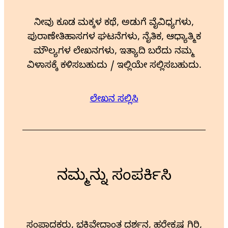
ನೀವು ಕೂಡ ಮಕ್ಕಳ ಕಥೆ, ಅಡುಗೆ ವೈವಿಧ್ಯಗಳು,
ಪುರಾಣೇತಿಹಾಸಗಳ ಘಟನೆಗಳು, ನೈತಿಕ, ಆಧ್ಯಾತ್ಮಿಕ
ಮೌಲ್ಯಗಳ ಲೇಖನಗಳು, ಇತ್ಯಾದಿ ಬರೆದು ನಮ್ಮ
ವಿಳಾಸಕ್ಕೆ ಕಳಿಸಬಹುದು / ಇಲ್ಲಿಯೇ ಸಲ್ಲಿಸಬಹುದು.
ಲೇಖನ ಸಲ್ಲಿಸಿ
ನಮ್ಮನ್ನು ಸಂಪರ್ಕಿಸಿ
ಸಂಪಾದಕರು, ಭಕ್ತಿವೇದಾಂತ ದರ್ಶನ, ಹರೇಕೃಷ್ಣ ಗಿರಿ,