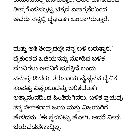
ಕುಟುಂಬದಲ್ಲಿ ಜನಿಸುತ್ತಾರೆ. ಆದರೆ ಕೋಪದಿಂದ
ತೀವ್ರಗೊಳಿಸಲ್ಪಟ್ಟ ಚಿತ್ರದ ಏಕಾಗ್ರತೆಯಿಂದ
ಅವರು ನನ್ನಲ್ಲಿ ದೃಢವಾಗಿ ಒಂದಾಗಿರುತ್ತಾರೆ.
ಮತ್ತು ಅತಿ ಶೀಘ್ರದಲ್ಲೇ ನನ್ನ ಬಳಿ ಬರುತ್ತಾರೆ.’
ವೈಕುಂಠದ ಒಡೆಯನನ್ನು ನೋಡಿದ ಬಳಿಕ
ಮುನಿಗಳು ಅವನಿಗೆ ಪ್ರದಕ್ಷಿಣೆ ಬಂದು
ನಮಸ್ಕರಿಸಿದರು. ತರುವಾಯ ವೈಷ್ಣವನ ದೈವಿಕ
ಸಂಪತ್ತು ಎಷ್ಟೆಂಬುದನ್ನು ಅರಿತವರಾಗಿ
ಅತ್ಯಾನಂದದಿಂದ ಹಿಂತಿರುಗಿದರು. ಬಳಿಕ ಪ್ರಭುವು
ತನ್ನ ಸೇವಕರಾದ ಜಯ ಮತ್ತು ವಿಜಯರಿಗೆ
ಹೇಳಿದನು: ‘ಈ ಸ್ಥಳಬಿಟ್ಟು ಹೋಗಿ, ಆದರೆ ನೀವು
ಭಯಪಡಬೇಕಾದ್ದಿಲ್ಲ.