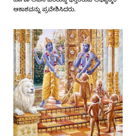
ಹಾಗೂ ಅವನ ಪರಿಶುದ್ಧ ಭಕ್ತರಿರುವ ಆಧ್ಯಾತ್ಮಿಕ
ಆಕಾಶವನ್ನು ಪ್ರವೇಶಿಸಿದರು.