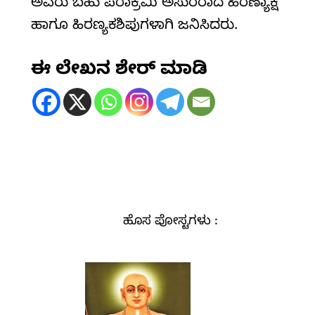
ಅವರು ಬಹು ಪರಾಕ್ರಮಿ ಅಸುರರಾದ ಹಿರಣ್ಯಾಕ್ಷ
ಹಾಗೂ ಹಿರಣ್ಯಕಶಿಪುಗಳಾಗಿ ಜನಿಸಿದರು.
ಈ ಲೇಖನ ಶೇರ್ ಮಾಡಿ
ಹೊಸ ಪೋಸ್ಟಗಳು :